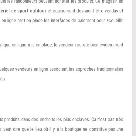
quel les randonneurs peuvent acheter les produits. Ce magasin en
ériel de sport outdoor
et équipement devraient être vendus et
en ligne met en place les interfaces de paiement pour accueillir
boutique en ligne mis en place, le vendeur recrute bien évidemment
.Quelques vendeurs en ligne associent les approches traditionnelles
ats.
ux produits dans des endroits les plus enclavés. Ça n’est pas très
la veut dire que le lieu où il y a la boutique ne constitue pas une